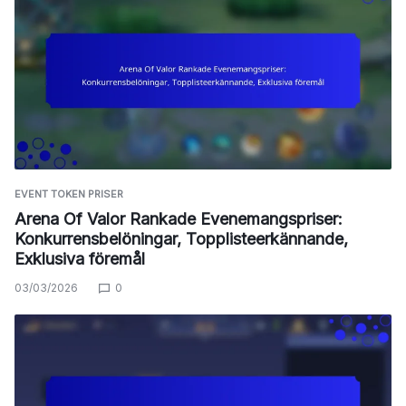
EVENT TOKEN PRISER
Arena Of Valor Rankade Evenemangspriser:
Konkurrensbelöningar, Topplisteerkännande,
Exklusiva föremål
03/03/2026
0