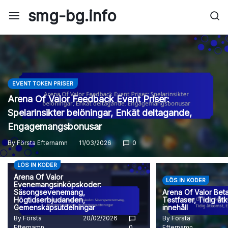
Skip
smg-bg.info
to
content
EVENT TOKEN PRISER
Arena Of Valor Feedback Event Priser:
Spelarinsikter belöningar, Enkät deltagande,
Engagemangsbonusar
By
Första Efternamn
11/03/2026
0
LÖS IN KODER
Arena Of Valor
LÖS IN KODER
Evenemangsinköpskoder:
Säsongsevenemang,
Arena Of Valor Bet
Högtidserbjudanden,
Testfaser, Tidig åtk
Gemenskapsutdelningar
innehåll
By
Första
20/02/2026
By
Första
Efternamn
0
Efternamn