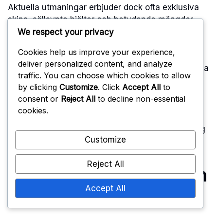
Aktuella utmaningar erbjuder dock ofta exklusiva
skins, sällsynta hjältar och betydande mängder
spelvaluta, vilket kan förbättra den övergripande
We respect your privacy
spelupplevelsen. Till exempel kan spelare nu tjäna
Cookies help us improve your experience,
belöningar värda flera tusen guld eller exklusiva
deliver personalized content, and analyze
evenemangstema-föremål som inte var tillgängliga
traffic. You can choose which cookies to allow
i tidigare evenemang.
by clicking
Customize
. Click
Accept All
to
consent or
Reject All
to decline non-essential
Denna förändring i belöningsstrukturen har
cookies.
uppmuntrat fler spelare att delta, eftersom de
potentiella fördelarna överväger den ansträngning
Customize
som krävs för att slutföra utmaningarna.
Reject All
Spelarengagemang och
Accept All
deltagandetrender