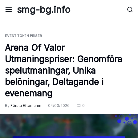
Skip
smg-bg.info
to
content
EVENT TOKEN PRISER
Arena Of Valor
Utmaningspriser: Genomföra
spelutmaningar, Unika
belöningar, Deltagande i
evenemang
By
Första Efternamn
04/03/2026
0