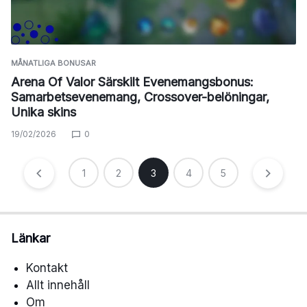
MÅNATLIGA BONUSAR
Arena Of Valor Särskilt Evenemangsbonus:
Samarbetsevenemang, Crossover-belöningar,
Unika skins
19/02/2026
0
Posts
1
2
3
4
5
pagination
Länkar
Kontakt
Allt innehåll
Om