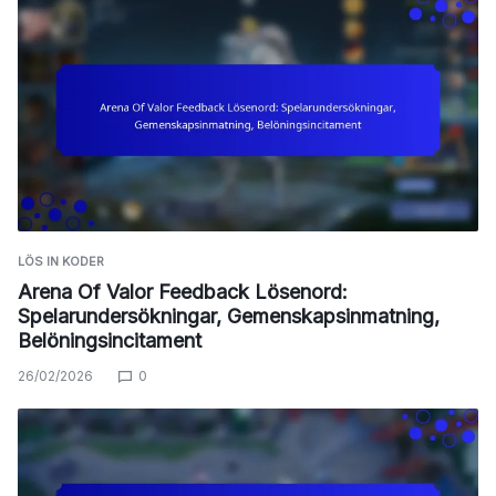
LÖS IN KODER
Arena Of Valor Feedback Lösenord:
Spelarundersökningar, Gemenskapsinmatning,
Belöningsincitament
26/02/2026
0