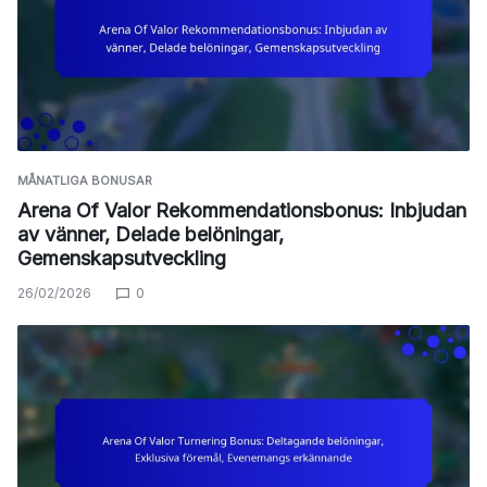
MÅNATLIGA BONUSAR
Arena Of Valor Rekommendationsbonus: Inbjudan
av vänner, Delade belöningar,
Gemenskapsutveckling
26/02/2026
0