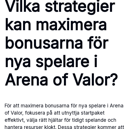
Vilka strategier
kan maximera
bonusarna för
nya spelare i
Arena of Valor?
För att maximera bonusarna för nya spelare i Arena
of Valor, fokusera på att utnyttja startpaket
effektivt, välja rätt hjältar för tidigt spelande och
hantera resurser klokt. Dessa strategier kommer att