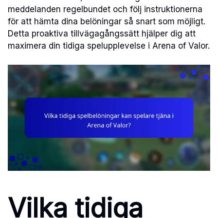
meddelanden regelbundet och följ instruktionerna
för att hämta dina belöningar så snart som möjligt.
Detta proaktiva tillvägagångssätt hjälper dig att
maximera din tidiga spelupplevelse i Arena of Valor.
Vilka tidiga