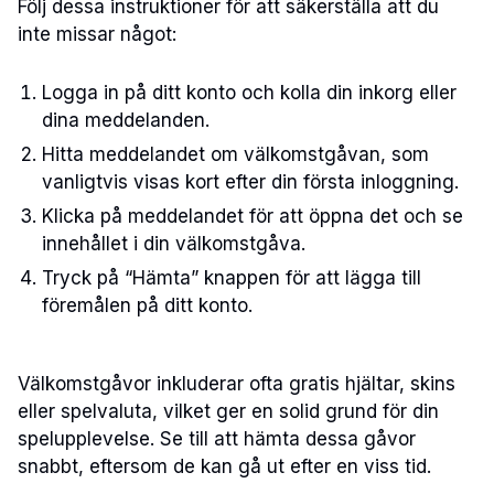
Följ dessa instruktioner för att säkerställa att du
inte missar något:
Logga in på ditt konto och kolla din inkorg eller
dina meddelanden.
Hitta meddelandet om välkomstgåvan, som
vanligtvis visas kort efter din första inloggning.
Klicka på meddelandet för att öppna det och se
innehållet i din välkomstgåva.
Tryck på “Hämta” knappen för att lägga till
föremålen på ditt konto.
Välkomstgåvor inkluderar ofta gratis hjältar, skins
eller spelvaluta, vilket ger en solid grund för din
spelupplevelse. Se till att hämta dessa gåvor
snabbt, eftersom de kan gå ut efter en viss tid.