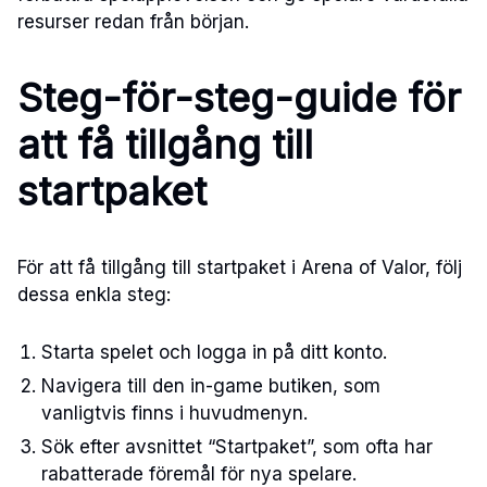
resurser redan från början.
Steg-för-steg-guide för
att få tillgång till
startpaket
För att få tillgång till startpaket i Arena of Valor, följ
dessa enkla steg:
Starta spelet och logga in på ditt konto.
Navigera till den in-game butiken, som
vanligtvis finns i huvudmenyn.
Sök efter avsnittet “Startpaket”, som ofta har
rabatterade föremål för nya spelare.