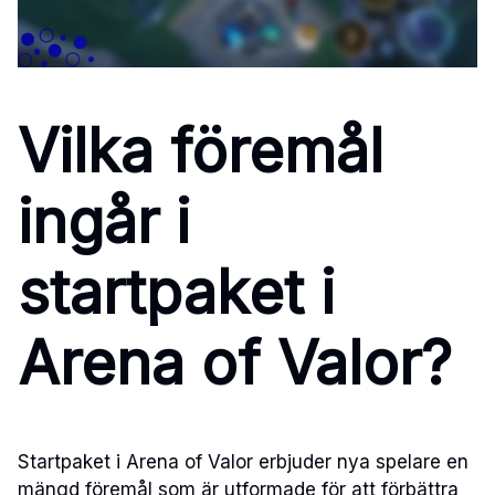
Vilka föremål
ingår i
startpaket i
Arena of Valor?
Startpaket i Arena of Valor erbjuder nya spelare en
mängd föremål som är utformade för att förbättra