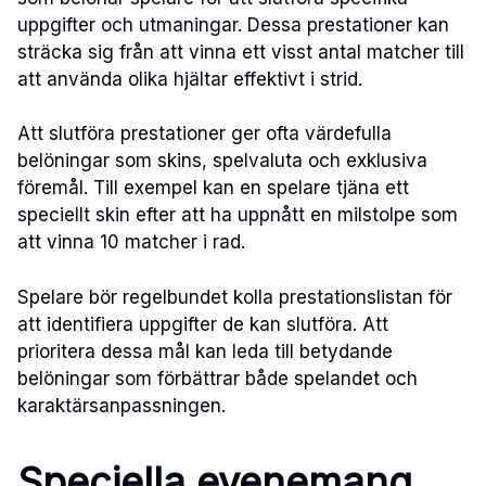
uppgifter och utmaningar. Dessa prestationer kan
sträcka sig från att vinna ett visst antal matcher till
att använda olika hjältar effektivt i strid.
Att slutföra prestationer ger ofta värdefulla
belöningar som skins, spelvaluta och exklusiva
föremål. Till exempel kan en spelare tjäna ett
speciellt skin efter att ha uppnått en milstolpe som
att vinna 10 matcher i rad.
Spelare bör regelbundet kolla prestationslistan för
att identifiera uppgifter de kan slutföra. Att
prioritera dessa mål kan leda till betydande
belöningar som förbättrar både spelandet och
karaktärsanpassningen.
Speciella evenemang