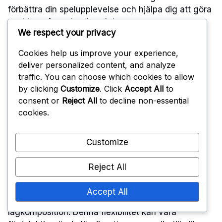
förbättra din spelupplevelse och hjälpa dig att göra
snabbare framsteg i spelet.
We respect your privacy
Välja de bästa hjältarna
Cookies help us improve your experience,
deliver personalized content, and analyze
för tidigt spelande
traffic. You can choose which cookies to allow
by clicking
Customize
. Click
Accept All
to
consent or
Reject All
to decline non-essential
cookies.
Att välja rätt hjältar under de tidiga stadierna är
avgörande för framgång. Leta efter hjältar som är
lätta att lära sig och har enkla förmågor, eftersom
Customize
de gör att du kan förstå spelets mekanik utan
överväldigande komplexitet.
Reject All
Överväg hjältar som kan fylla flera roller, såsom
Accept All
support eller skada, för att skapa en balanserad
lagkomposition. Denna flexibilitet kan vara