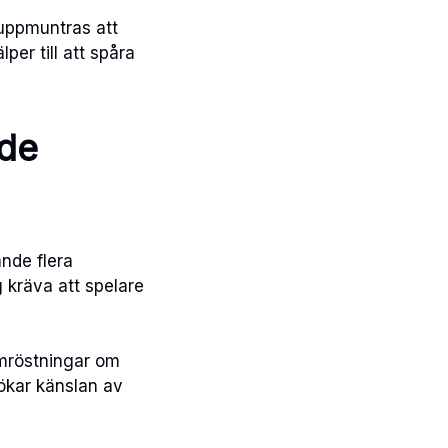
uppmuntras att
per till att spåra
ade
ande flera
 kräva att spelare
omröstningar om
 ökar känslan av