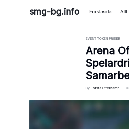
Skip
smg-bg.info
to
Förstasida
Allt
content
EVENT TOKEN PRISER
Arena Of
Spelard
Samarbe
By
Första Efternamn
0