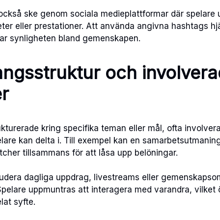
kså ske genom sociala medieplattformar där spelare 
ter eller prestationer. Att använda angivna hashtags hjäl
ar synligheten bland gemenskapen.
gsstruktur och involver
er
turerade kring specifika teman eller mål, ofta involver
elare kan delta i. Till exempel kan en samarbetsutmaning
tcher tillsammans för att låsa upp belöningar.
kludera dagliga uppdrag, livestreams eller gemenskaps
 Spelare uppmuntras att interagera med varandra, vilket
at syfte.