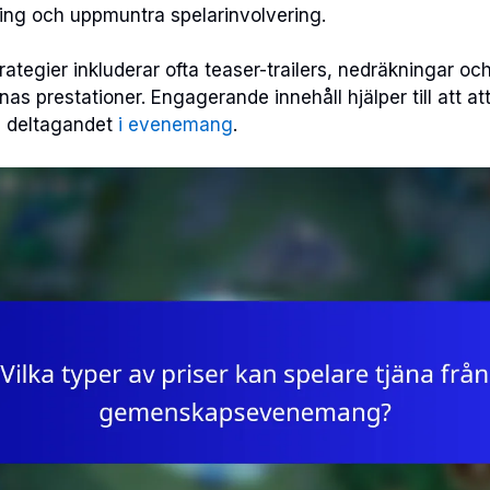
ing och uppmuntra spelarinvolvering.
ategier inkluderar ofta teaser-trailers, nedräkningar o
as prestationer. Engagerande innehåll hjälper till att at
a deltagandet
i evenemang
.