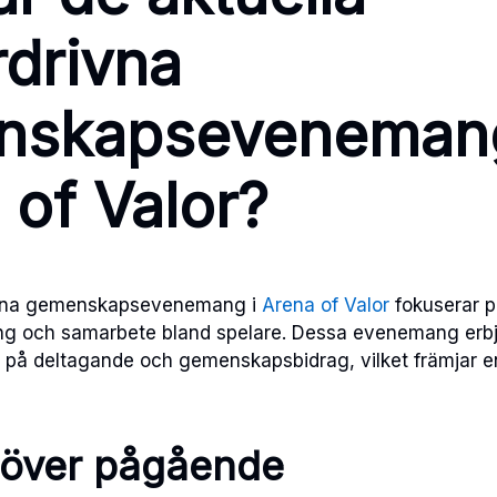
rdrivna
nskapsevenemang
 of Valor?
rivna gemenskapsevenemang i
Arena of Valor
fokuserar på
g och samarbete bland spelare. Dessa evenemang erbj
 på deltagande och gemenskapsbidrag, vilket främjar en 
 över pågående