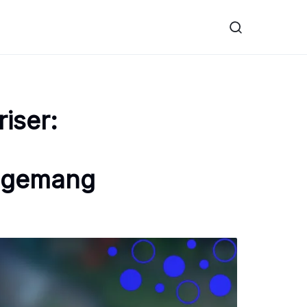
iser:
gagemang