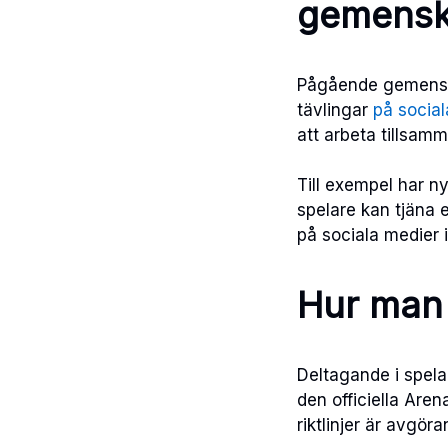
gemens
Pågående gemens
tävlingar
på socia
att arbeta tillsamm
Till exempel har 
spelare kan tjäna e
på sociala medier i
Hur man 
Deltagande i spela
den officiella Are
riktlinjer är avgör