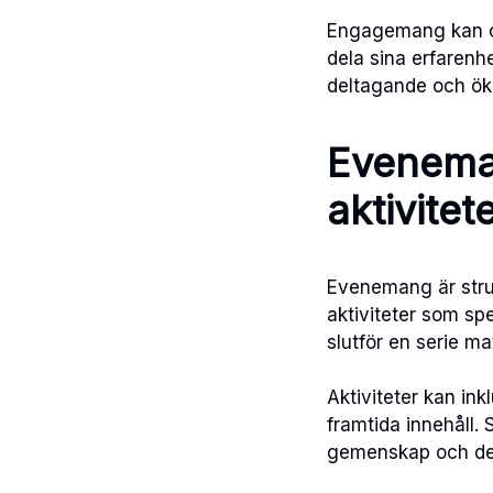
Engagemang kan oc
dela sina erfarenhe
deltagande och ök
Eveneman
aktivitet
Evenemang är struk
aktiviteter som sp
slutför en serie ma
Aktiviteter kan in
framtida innehåll.
gemenskap och del