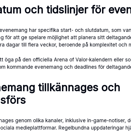
tum och tidslinjer för ev
venemang har specifika start- och slutdatum, som vanl
väg för att ge spelare möjlighet att planera sitt deltaga
ra dagar till flera veckor, beroende på komplexitet och 
tt öga på den officiella Arena of Valor-kalendern eller 
 om kommande evenemang och deadlines för deltagand
emang tillkännages och
sförs
ages genom olika kanaler, inklusive in-game-notiser, de
ciala medieplattformar. Regelbundna uppdateringar hjälp