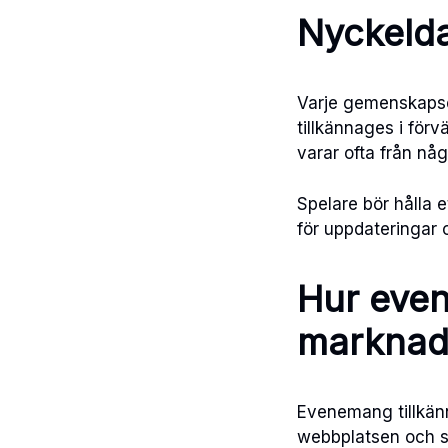
Nyckelda
Varje gemenskapse
tillkännages i för
varar ofta från någ
Spelare bör hålla e
för uppdateringar
Hur even
marknad
Evenemang tillkänn
webbplatsen och so