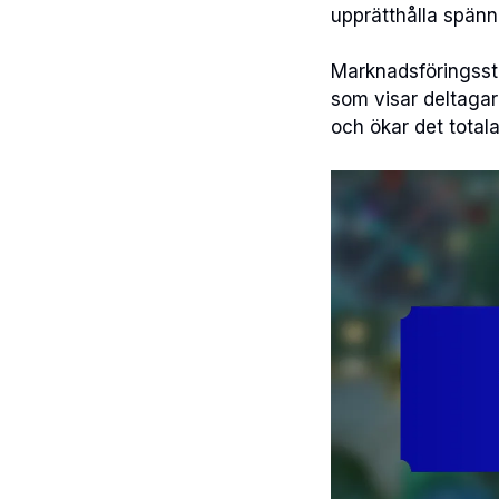
upprätthålla spänn
Marknadsföringsstr
som visar deltagarn
och ökar det total