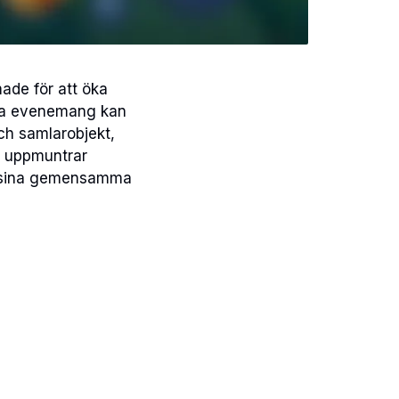
de för att öka
ssa evenemang kan
och samlarobjekt,
ar uppmuntrar
 på sina gemensamma