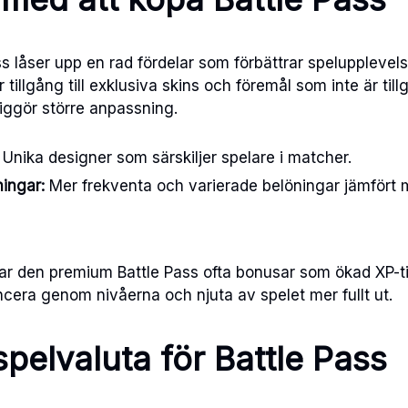
ss låser upp en rad fördelar som förbättrar spelupplevel
tillgång till exklusiva skins och föremål som inte är till
liggör större anpassning.
Unika designer som särskiljer spelare i matcher.
ningar:
Mer frekventa och varierade belöningar jämfört 
r den premium Battle Pass ofta bonusar som ökad XP-till
ancera genom nivåerna och njuta av spelet mer fullt ut.
spelvaluta för Battle Pass