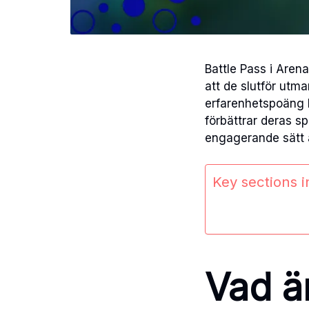
Battle Pass i Aren
att de slutför utm
erfarenhetspoäng l
förbättrar deras sp
engagerande sätt 
Key sections in
Vad är