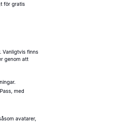
t för gratis
. Vanligtvis finns
er genom att
ningar.
 Pass, med
 såsom avatarer,