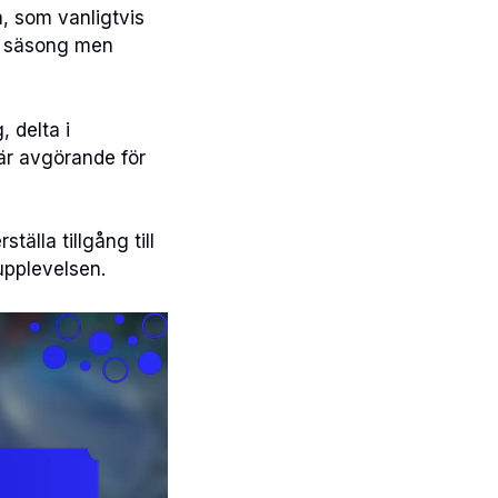
, som vanligtvis
ll säsong men
 delta i
är avgörande för
älla tillgång till
upplevelsen.