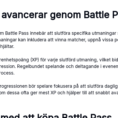
avancerar genom Battle 
 Battle Pass innebär att slutföra specifika utmaningar 
ningar kan inkludera att vinna matcher, uppnå vissa p
jältar.
renhetspoäng (XP) för varje slutförd utmaning, vilket bidr
ression. Regelbundet spelande och deltagande i even
rocess.
rogressionen bör spelare fokusera på att slutföra dagli
om dessa ofta ger mest XP och hjälper till att snabbt 
 med att köpa Battle Pass