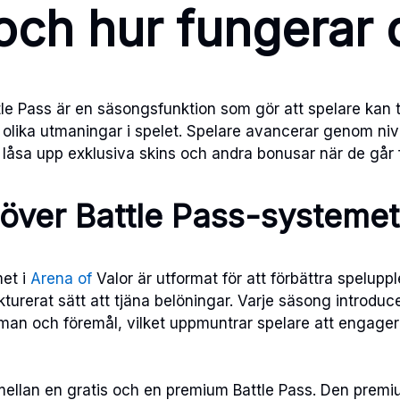
och hur fungerar 
le Pass är en säsongsfunktion som gör att spelare kan 
 olika utmaningar i spelet. Spelare avancerar genom ni
låsa upp exklusiva skins och andra bonusar när de går 
 över Battle Pass-systemet
met i
Arena of
Valor är utformat för att förbättra spelup
kturerat sätt att tjäna belöningar. Varje säsong introduc
an och föremål, vilket uppmuntrar spelare att engagera
mellan en gratis och en premium Battle Pass. Den prem