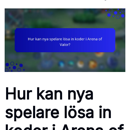
Hur kan nya
spelare lösa in