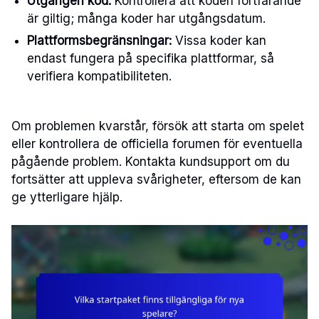
Utgången kod:
Kontrollera att koden fortfarande
är giltig; många koder har utgångsdatum.
Plattformsbegränsningar:
Vissa koder kan
endast fungera på specifika plattformar, så
verifiera kompatibiliteten.
Om problemen kvarstår, försök att starta om spelet
eller kontrollera de officiella forumen för eventuella
pågående problem. Kontakta kundsupport om du
fortsätter att uppleva svårigheter, eftersom de kan
ge ytterligare hjälp.