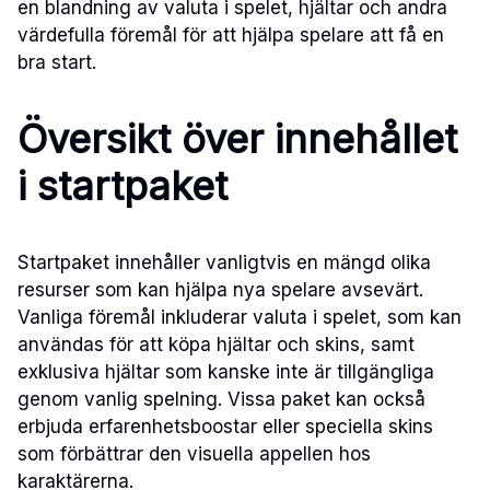
en blandning av valuta i spelet, hjältar och andra
värdefulla föremål för att hjälpa spelare att få en
bra start.
Översikt över innehållet
i startpaket
Startpaket innehåller vanligtvis en mängd olika
resurser som kan hjälpa nya spelare avsevärt.
Vanliga föremål inkluderar valuta i spelet, som kan
användas för att köpa hjältar och skins, samt
exklusiva hjältar som kanske inte är tillgängliga
genom vanlig spelning. Vissa paket kan också
erbjuda erfarenhetsboostar eller speciella skins
som förbättrar den visuella appellen hos
karaktärerna.