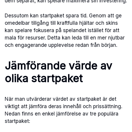
dem separat, kan spelare maximera sin investering.
Dessutom kan startpaket spara tid. Genom att ge
omedelbar tillgång till kraftfulla hjältar och skins
kan spelare fokusera på spelandet istället för att
mala för resurser. Detta kan leda till en mer njutbar
och engagerande upplevelse redan från början.
Jämförande värde av
olika startpaket
När man utvärderar värdet av startpaket är det
viktigt att jämföra deras innehåll och prissättning.
Nedan finns en enkel jämförelse av tre populära
startpaket: