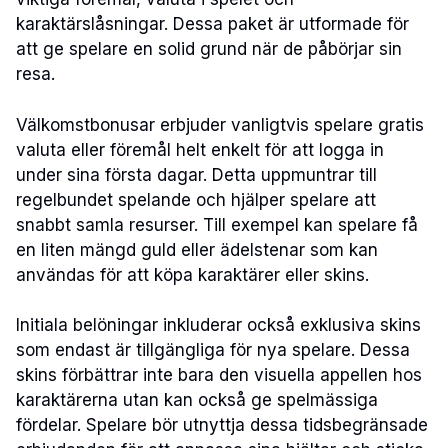
karaktärslåsningar. Dessa paket är utformade för
att ge spelare en solid grund när de påbörjar sin
resa.
Välkomstbonusar erbjuder vanligtvis spelare gratis
valuta eller föremål helt enkelt för att logga in
under sina första dagar. Detta uppmuntrar till
regelbundet spelande och hjälper spelare att
snabbt samla resurser. Till exempel kan spelare få
en liten mängd guld eller ädelstenar som kan
användas för att köpa karaktärer eller skins.
Initiala belöningar inkluderar också exklusiva skins
som endast är tillgängliga för nya spelare. Dessa
skins förbättrar inte bara den visuella appellen hos
karaktärerna utan kan också ge spelmässiga
fördelar. Spelare bör utnyttja dessa tidsbegränsade