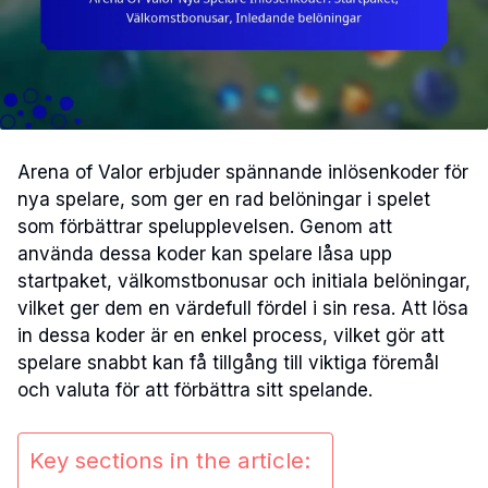
Arena of Valor erbjuder spännande inlösenkoder för
nya spelare, som ger en rad belöningar i spelet
som förbättrar spelupplevelsen. Genom att
använda dessa koder kan spelare låsa upp
startpaket, välkomstbonusar och initiala belöningar,
vilket ger dem en värdefull fördel i sin resa. Att lösa
in dessa koder är en enkel process, vilket gör att
spelare snabbt kan få tillgång till viktiga föremål
och valuta för att förbättra sitt spelande.
Key sections in the article: