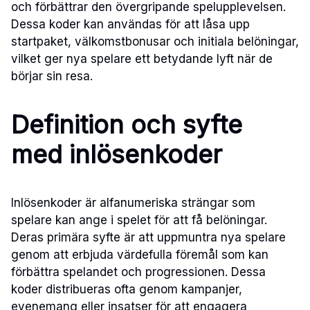
och förbättrar den övergripande spelupplevelsen.
Dessa koder kan användas för att låsa upp
startpaket, välkomstbonusar och initiala belöningar,
vilket ger nya spelare ett betydande lyft när de
börjar sin resa.
Definition och syfte
med inlösenkoder
Inlösenkoder är alfanumeriska strängar som
spelare kan ange i spelet för att få belöningar.
Deras primära syfte är att uppmuntra nya spelare
genom att erbjuda värdefulla föremål som kan
förbättra spelandet och progressionen. Dessa
koder distribueras ofta genom kampanjer,
evenemang eller insatser för att engagera