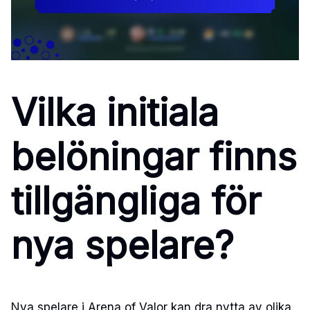
Vilka initiala
belöningar finns
tillgängliga för
nya spelare?
Nya spelare i Arena of Valor kan dra nytta av olika