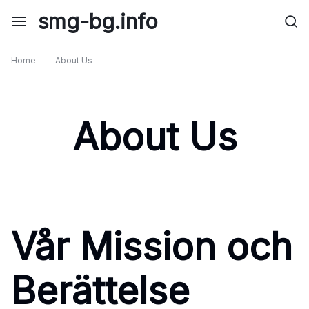
Skip
smg-bg.info
to
content
Home
-
About Us
About Us
Vår Mission och
Berättelse